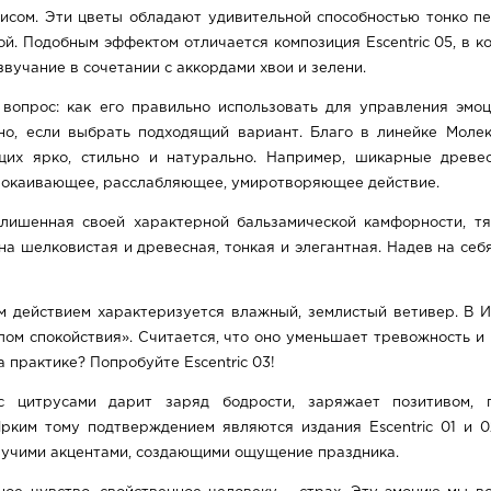
рисом. Эти цветы обладают удивительной способностью тонко п
ой. Подобным эффектом отличается композиция Escentric 05, в 
вучание в сочетании с аккордами хвои и зелени.
вопрос: как его правильно использовать для управления эмо
но, если выбрать подходящий вариант. Благо в линейке Моле
щих ярко, стильно и натурально. Например, шикарные древе
спокаивающее, расслабляющее, умиротворяющее действие.
 лишенная своей характерной бальзамической камфорности, т
а шелковистая и древесная, тонкая и элегантная. Надев на се
 действием характеризуется влажный, землистый ветивер. В Ин
ом спокойствия». Считается, что оно уменьшает тревожность и 
 практике? Попробуйте Escentric 03!
 цитрусами дарит заряд бодрости, заряжает позитивом, п
рким тому подтверждением являются издания Escentric 01 и 0
пучими акцентами, создающими ощущение праздника.