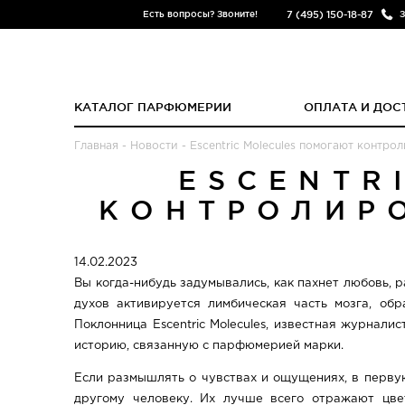
7 (495) 150-18-87
Есть вопросы? Звоните!
З
КАТАЛОГ ПАРФЮМЕРИИ
ОПЛАТА И ДОС
Главная
-
Новости
-
Escentric Molecules помогают контро
ESCENTR
КОНТРОЛИР
14.02.2023
Вы когда-нибудь задумывались, как пахнет любовь, 
духов активируется лимбическая часть мозга, об
Поклонница Escentric Molecules, известная журнали
историю, связанную с парфюмерией марки.
Если размышлять о чувствах и ощущениях, в первую
другому человеку. Их лучше всего отражают цве