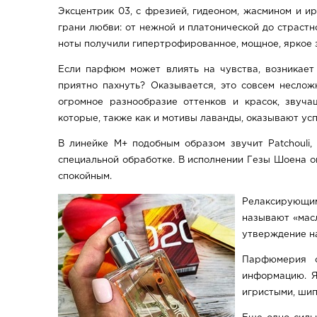
Эксцентрик 03, с фрезией, гидеоном, жасмином и и
грани любви: от нежной и платонической до страстн
ноты получили гипертрофированное, мощное, яркое з
Если парфюм может влиять на чувства, возникает 
приятно пахнуть? Оказывается, это совсем неслож
огромное разнообразие оттенков и красок, звуча
которые, также как и мотивы лаванды, оказывают у
В линейке M+ подобным образом звучит Patchouli,
специальной обработке. В исполнении Гезы Шоена он
спокойным.
Релаксирующим
называют «масл
утверждение на
Парфюмерия с
информацию. Я
игристыми, ши