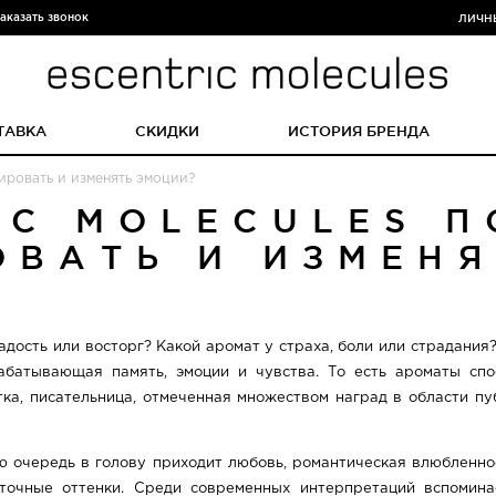
аказать звонок
ЛИЧН
ТАВКА
СКИДКИ
ИСТОРИЯ БРЕНДА
лировать и изменять эмоции?
IC MOLECULES 
ОВАТЬ И ИЗМЕНЯ
радость или восторг? Какой аромат у страха, боли или страдания
рабатывающая память, эмоции и чувства. То есть ароматы сп
стка, писательница, отмеченная множеством наград в области п
 очередь в голову приходит любовь, романтическая влюбленнос
точные оттенки. Среди современных интерпретаций вспомина