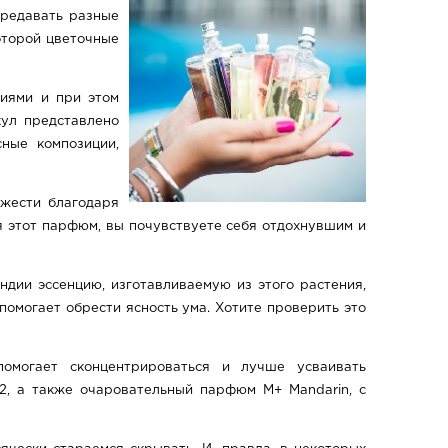
ередавать разные
которой цветочные
циями и при этом
кул представлено
сные композиции,
яжести благодаря
бя этот парфюм, вы почувствуете себя отдохнувшим и
дии эссенцию, изготавливаемую из этого растения,
помогает обрести ясность ума. Хотите проверить это
омогает сконцентрироваться и лучше усваивать
2, а также очаровательный парфюм M+ Mandarin, с