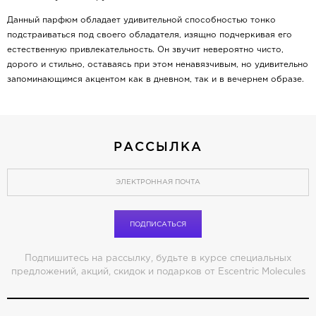
Данный парфюм обладает удивительной способностью тонко
подстраиваться под своего обладателя, изящно подчеркивая его
естественную привлекательность. Он звучит невероятно чисто,
дорого и стильно, оставаясь при этом ненавязчивым, но удивительно
запоминающимся акцентом как в дневном, так и в вечернем образе.
РАССЫЛКА
ПОДПИСАТЬСЯ
Подпишитесь на рассылку, будьте в курсе специальных
предложений, акций, скидок и подарков от Escentric Molecules