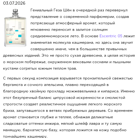
03.07.2026
Гениальный Геза Шён в очередной раз перевернул
представление о современной парфюмерии, создав
потрясающе атмосферный аромат, который
мгновенно переносит в залитое солнцем
средиземноморское лето. В основе
Escentric 05
лежит
знаменитая молекула кашмерана, но здесь она звучит
совершенно иначе, чем в большинстве привычных
древесных изданий. Это не просто сухая древесина, а целая история
о морском побережье, окруженном вековыми соснами и пышными
кустами согретых южным теплом трав.
С первых секунд композиция взрывается пронзительной свежестью
бергамота и сочного апельсина, плавно переходящей в
благородную хвойную прохладу можжевельника и кипариса. Именно
этот безупречный баланс цитрусовой искренности и смолистой
строгости создает реалистичное ощущение легкого морского
бриза, запутавшегося в ветвях прибрежных деревьев. Со временем
аромат становится глубже и теплее, обнажая деликатные
сладковатые оттенки инжира, мягкий шлейф лавра и ту самую
манящую, бархатистую базу, которая ложится на кожу подобно
тончайшему кашемиру.