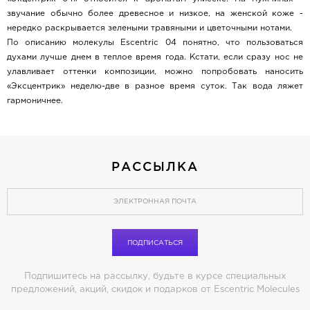
звучание обычно более древесное и низкое, на женской коже -
нередко раскрывается зелеными травяными и цветочными нотами.
По описанию молекулы Escentric 04 понятно, что пользоваться
духами лучше днем в теплое время года. Кстати, если сразу нос не
улавливает оттенки композиции, можно попробовать наносить
«Эксцентрик» неделю-две в разное время суток. Так вода ляжет
гармоничнее.
РАССЫЛКА
ПОДПИСАТЬСЯ
Подпишитесь на рассылку, будьте в курсе специальных
предложений, акций, скидок и подарков от Escentric Molecules