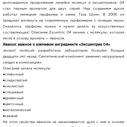
долгожданное продолжение линейки молекул и эксцентриков: 04
стал парным ароматом для двух серий. Над созданием духов
работал немецкий парфюмер и химик Геза Шоен. В 2006 он
придумал взглянуть на современную парфюмерии с позиции науки.
Оказалось, парфюмы можно и нужно делать из искусственных
составляющих! Описание Escentric 04 начнем с молекулы, которая
легла в основу аромата — яванола.
Яванол: важное о ключевом ингредиенте «Эксцентрик 04»
Javanol molecule разработала лаборатория Givaudan больше
двадцати лет назад. Синтетический компонент заменяет натуральный
сандал в композициях.
Описание запаха молекулы
●сливочный
●сладковатый
●смолистый
●специевый
●древесный
●цветочный
●металлический
●свежий
На этом свойства яванола не заканчиваются: духи с ним в основе