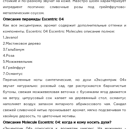
стойкие и по-разному звучат на коже. Маэстро Шоен характеризует
ингредиент поэтично: сливочные розы под грейпфрутово-
металлическим соусом.
Описание пирамиды Escentric 04
Как все эксцентрики, аромат содержит дополнительные оттенки и
компоненты. Escentric 04 Escentric Molecules описание полное:
1.Javanol
2.Мастиковое дерево
3.Гальбанум
4.Роза
5.Можжевельник
6.Грейпфрут
7.Османтус
Перечисленные ноты синтетические, но духи «Эксцентрик 04»
звучат натурально: розовый сад, где распускаются бархатистые
бутоны, свежая можжевеловая веточка с бусинками ягод движется
на ветру, цитрусовый сок капает на деревянный стол, османтус
наполняет воздух запахом янтарного абрикосового чая. Сандал
свежей сливочной нитью пронизывает аромат, мягко подсвечивая то
хвойную дерзость, то цветочные мотивы.
Описание Molecule Escentric 04: когда и кому носить духи?
«Экцентрик 04» относится к ароматам унисекс. На мужчинах -