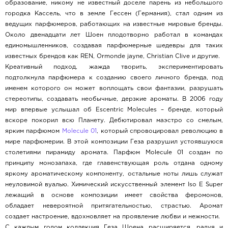
образование, никому не известный доселе парень из небольшого
городка Кассель, что в земле Гессен (Германия), стал одним из
ведущих парфюмеров, работающих на известные мировые бренды.
Около двенадцати лет Шоен плодотворно работал в командах
единомышленников, создавая парфюмерные шедевры для таких
известных брендов как REN, Ormonde jayne, Christian Clive и другие.
Креативный подход, жажда творить, экспериментировать
подтолкнула парфюмера к созданию своего личного бренда, под
именем которого он может воплощать свои фантазии, разрушать
стереотипы, создавать необычные, дерзкие ароматы. В 2006 году
мир впервые услышал об Escentric Molecules – бренде, который
вскоре покорил всю Планету. Дебютировал маэстро со смелым,
ярким парфюмом
Molecule 01
, который спровоцировал революцию в
мире парфюмерии. В этой композиции Геза разрушил устоявшуюся
столетиями пирамиду аромата. Парфюм Molecule 01 создан по
принципу монозапаха, где главенствующая роль отдана одному
яркому ароматическому компоненту, остальные ноты лишь служат
неуловимой вуалью. Химический искусственный элемент Iso E Super
лежащий в основе композиции имеет свойства феромонов,
обладает невероятной притягательностью, страстью. Аромат
создает настроение, вдохновляет на проявление любви и нежности.
С каждым годом коллекция Геза Шоена расширяется, радуя и